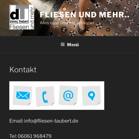
Zum
Inhalt
FLIESEN UND MEHR..
springen
Alles rund ums Fliesenlegen
Menü
Kontakt
Email: info@fliesen-taubert.de
Tel: 06061 968479