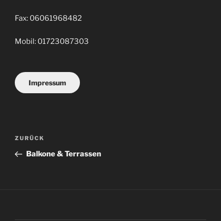
Fax: 06061968482
Mobil: 01723087303
Impressum
Beitragsnavigation
Vorheriger
ZURÜCK
Beitrag
Balkone & Terrassen